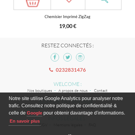
Chemisier Imprimé ZigZag
19,00 €
RESTEZ CONNECTÉS :
0232831476
WELCOME :
Nos boutiques
A propos de nous
Contact
Notre site utilise Google Analytics pour analyser notre
LES + DE TILT VINTAGE :
trafic. Consultez notre politique de confidentialité &
Livraison
Retours
Guide des tailles
Jobs
celle de
Google
pour obtenir davantage d'informations.
INFOS LÉGALES :
En savoir plus
CGV
Mentions légales
FAQ