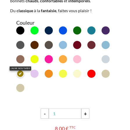
bonnets
chauds
,
confortables
et
intemporels
.
Du
classique
à la
fantaisie
, faites vous plaisir !
Couleur
JAUNE MOUTARDE
-
+
8,00 €
TTC