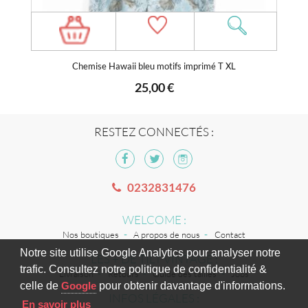
Chemise Hawaii bleu motifs imprimé T XL
25,00 €
RESTEZ CONNECTÉS :
0232831476
WELCOME :
Nos boutiques
A propos de nous
Contact
Notre site utilise Google Analytics pour analyser notre
LES + DE TILT VINTAGE :
trafic. Consultez notre politique de confidentialité &
Livraison
Retours
Guide des tailles
Jobs
celle de
Google
pour obtenir davantage d'informations.
INFOS LÉGALES :
En savoir plus