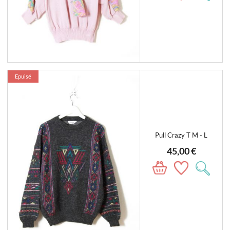
Epuisé
Pull Crazy T M - L
45,00 €