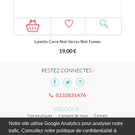
Lunette Carré Noir Verres Noir Fumée
19,00 €
RESTEZ CONNECTÉS :
0232831476
WELCOME :
Nos boutiques
A propos de nous
Contact
Notre site utilise Google Analytics pour analyser notre
LES + DE TILT VINTAGE :
trafic. Consultez notre politique de confidentialité &
Livraison
Retours
Guide des tailles
Jobs