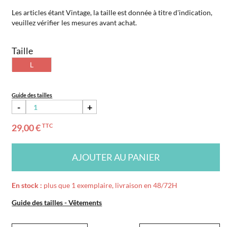
Les articles étant Vintage, la taille est donnée à titre d'indication,
veuillez vérifier les mesures avant achat.
Taille
L
Guide des tailles
-
+
29,00 €
TTC
AJOUTER AU PANIER
En stock :
plus que 1 exemplaire, livraison en 48/72H
Guide des tailles - Vêtements