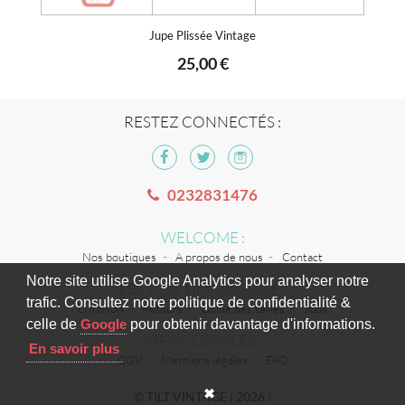
Jupe Plissée Vintage
25,00 €
RESTEZ CONNECTÉS :
0232831476
WELCOME :
Nos boutiques
A propos de nous
Contact
Notre site utilise Google Analytics pour analyser notre
LES + DE TILT VINTAGE :
trafic. Consultez notre politique de confidentialité &
Livraison
Retours
Guide des tailles
Jobs
celle de
Google
pour obtenir davantage d'informations.
INFOS LÉGALES :
En savoir plus
CGV
Mentions légales
FAQ
✖
© TILT VINTAGE | 2026 |