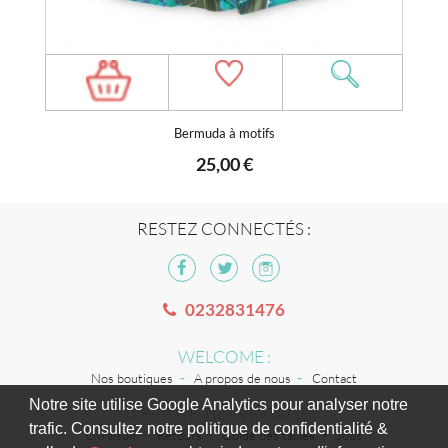
Bermuda à motifs
25,00 €
RESTEZ CONNECTÉS :
0232831476
WELCOME :
Nos boutiques
A propos de nous
Contact
Notre site utilise Google Analytics pour analyser notre
LES + DE TILT VINTAGE :
trafic. Consultez notre politique de confidentialité &
Livraison
Retours
Guide des tailles
Jobs