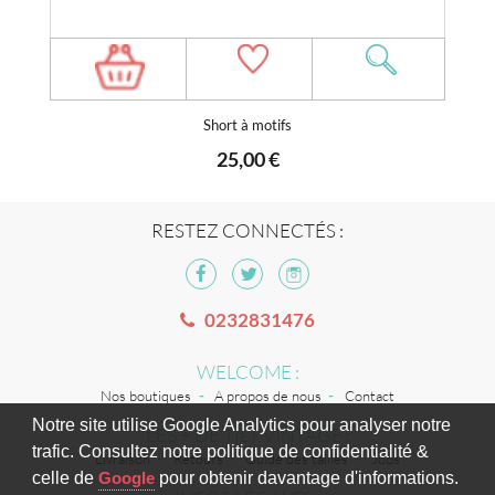
Short à motifs
25,00 €
RESTEZ CONNECTÉS :
0232831476
WELCOME :
Nos boutiques
A propos de nous
Contact
Notre site utilise Google Analytics pour analyser notre
LES + DE TILT VINTAGE :
trafic. Consultez notre politique de confidentialité &
Livraison
Retours
Guide des tailles
Jobs
celle de
Google
pour obtenir davantage d'informations.