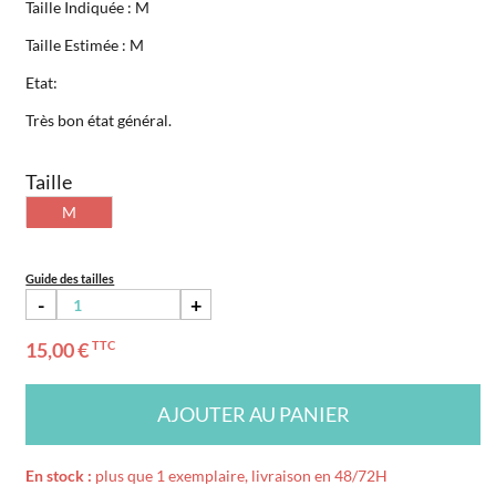
Taille Indiquée : M
Taille Estimée : M
Etat:
Très bon état général.
Taille
M
Guide des tailles
-
+
15,00 €
TTC
AJOUTER AU PANIER
En stock :
plus que 1 exemplaire, livraison en 48/72H