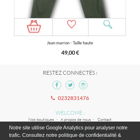
Jean marron - Taille haute
49,00 €
RESTEZ CONNECTÉS :
0232831476
WELCOME :
Nos boutiques
A propos de nous
Contact
Notre site utilise Google Analytics pour analyser notre
LES + DE TILT VINTAGE :
trafic. Consultez notre politique de confidentialité &
Livraison
Retours
Guide des tailles
Jobs