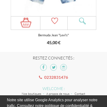
Bermuda Jean "Levi's"
45,00 €
RESTEZ CONNECTÉS :
0232831476
WELCOME :
Nos boutiques
A propos de nous
Contact
Notre site utilise Google Analytics pour analyser notre
LES + DE TILT VINTAGE :
trafic. Consultez notre politique de confidentialité &