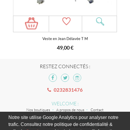
Veste en Jean Délavée T M
49,00 €
RESTEZ CONNECTÉS :
0232831476
WELCOME :
Nos boutiques
A propos de nous
Contact
Notre site utilise Google Analytics pour analyser notre
LES + DE TILT VINTAGE :
trafic. Consultez notre politique de confidentialité &
Livraison
Retours
Guide des tailles
Jobs