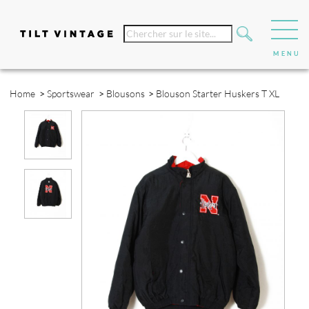
Home
>
Sportswear
>
Blousons
>
Blouson Starter Huskers T XL