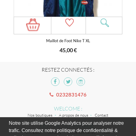
Maillot de Foot Nike T XL
45,00 €
RESTEZ CONNECTÉS :
0232831476
WELCOME :
Nos boutiques
A propos de nous
Contact
Notre site utilise Google Analytics pour analyser notre
LES + DE TILT VINTAGE :
trafic. Consultez notre politique de confidentialité &
Livraison
Retours
Guide des tailles
Jobs