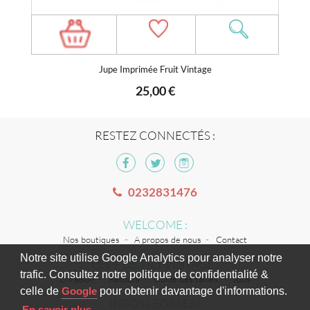
Jupe Imprimée Fruit Vintage
25,00 €
RESTEZ CONNECTÉS :
0232831476
WELCOME :
Nos boutiques
A propos de nous
Contact
Notre site utilise Google Analytics pour analyser notre
LES + DE TILT VINTAGE :
trafic. Consultez notre politique de confidentialité &
Livraison
Retours
Guide des tailles
Jobs
celle de
Google
pour obtenir davantage d'informations.
INFOS LÉGALES :
En savoir plus