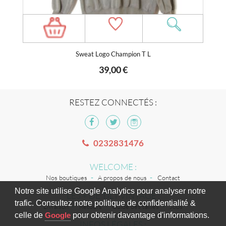
Sweat Logo Champion T L
39,00 €
RESTEZ CONNECTÉS :
0232831476
WELCOME :
Nos boutiques
A propos de nous
Contact
Notre site utilise Google Analytics pour analyser notre
LES + DE TILT VINTAGE :
trafic. Consultez notre politique de confidentialité &
Livraison
Retours
Guide des tailles
Jobs
celle de
Google
pour obtenir davantage d'informations.
INFOS LÉGALES :