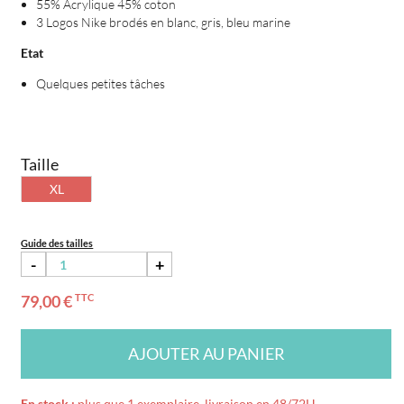
55% Acrylique 45% coton
3 Logos Nike brodés en blanc, gris, bleu marine
Etat
Quelques petites tâches
Taille
XL
Guide des tailles
-
+
79,00 €
TTC
AJOUTER AU PANIER
En stock :
plus que 1 exemplaire, livraison en 48/72H