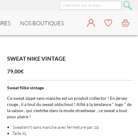
IRES
NOS BOUTIQUES
SWEAT NIKE VINTAGE
79,00€
Sweat Nike vintage
Ce sweat zippé sans manche est un produit collector ! En jersey
rouge , il a tout du sweat oldschool ! Allié à la tendance " logo " de
la saison , qui s'exhibe dans la mode streetwear , ce sweat a tout
pour plaire !
Sweatshirt sans manche avec fermeture par zip
Taille XL