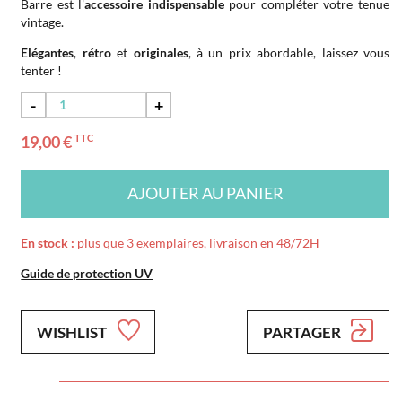
Barre est l'
accessoire indispensable
pour compléter votre tenue
vintage.
Elégantes
,
rétro
et
originales
, à un prix abordable, laissez vous
tenter !
-
+
19,00 €
TTC
AJOUTER AU PANIER
En stock :
plus que 3 exemplaires, livraison en 48/72H
Guide de protection UV
WISHLIST
PARTAGER