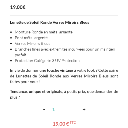
19,00€
Lunette de Soleil Ronde Verres Miroirs Bleus
Monture Ronde en métal argenté
Pont métal argenté
Verres Miroirs Bleus
Branches fines avec extrémités incurvées pour un maintien
parfait
Protection Catégorie 3 UV Protection
Envie de donner une
touche vintage
à votre look ? Cette paire
de Lunettes de Soleil Ronde aux Verres Miroirs Bleus sont
faites pour vous !
Tendance
,
unique
et
originale
, à petits prix, que demander de
plus ?
-
+
19,00 €
TTC