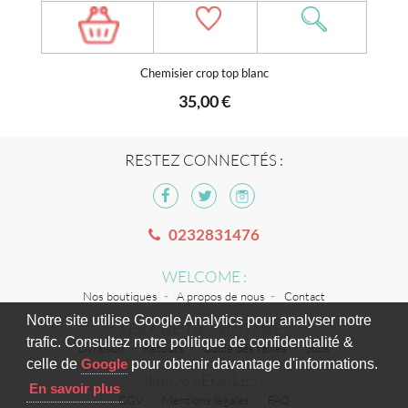
Chemisier crop top blanc
35,00 €
RESTEZ CONNECTÉS :
0232831476
WELCOME :
Nos boutiques
A propos de nous
Contact
Notre site utilise Google Analytics pour analyser notre
LES + DE TILT VINTAGE :
trafic. Consultez notre politique de confidentialité &
Livraison
Retours
Guide des tailles
Jobs
celle de
Google
pour obtenir davantage d'informations.
INFOS LÉGALES :
En savoir plus
CGV
Mentions légales
FAQ