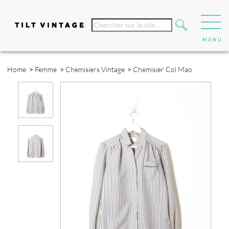
Home
>
Femme
>
Chemisiers Vintage
>
Chemisier Col Mao