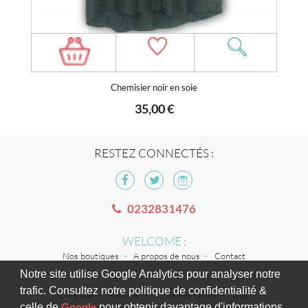
Chemisier noir en soie
35,00 €
RESTEZ CONNECTÉS :
0232831476
WELCOME :
Nos boutiques
A propos de nous
Contact
Notre site utilise Google Analytics pour analyser notre
LES + DE TILT VINTAGE :
trafic. Consultez notre politique de confidentialité &
Livraison
Retours
Guide des tailles
Jobs
celle de
Google
pour obtenir davantage d'informations.