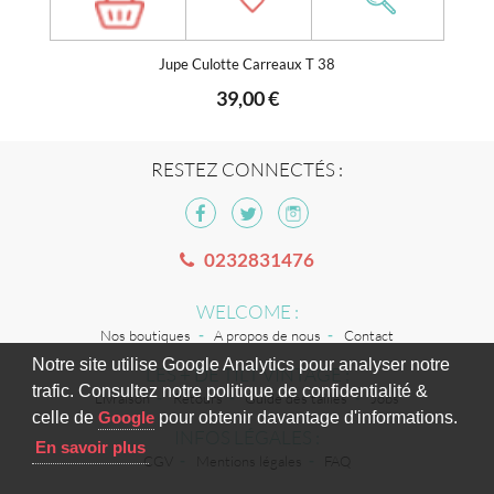
Jupe Culotte Carreaux T 38
39,00 €
RESTEZ CONNECTÉS :
0232831476
WELCOME :
Nos boutiques
A propos de nous
Contact
Notre site utilise Google Analytics pour analyser notre
LES + DE TILT VINTAGE :
trafic. Consultez notre politique de confidentialité &
Livraison
Retours
Guide des tailles
Jobs
celle de
Google
pour obtenir davantage d'informations.
INFOS LÉGALES :
En savoir plus
CGV
Mentions légales
FAQ