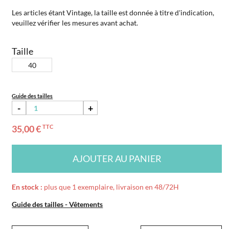
Les articles étant Vintage, la taille est donnée à titre d'indication,
veuillez vérifier les mesures avant achat.
Taille
40
Guide des tailles
-
+
35,00 €
TTC
AJOUTER AU PANIER
En stock :
plus que 1 exemplaire, livraison en 48/72H
Guide des tailles - Vêtements