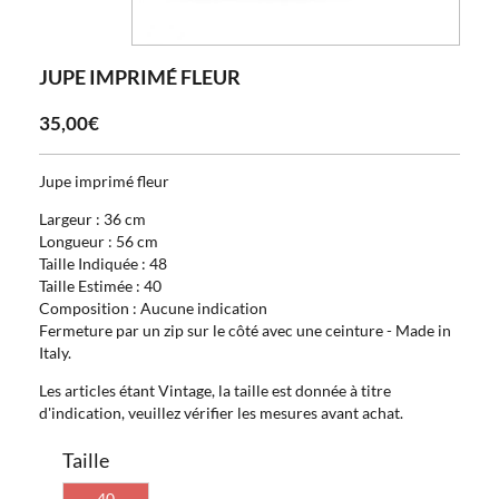
JUPE IMPRIMÉ FLEUR
35,00€
Jupe imprimé fleur
Largeur : 36 cm
Longueur : 56 cm
Taille Indiquée : 48
Taille Estimée : 40
Composition : Aucune indication
Fermeture par un zip sur le côté avec une ceinture - Made in
Italy.
Les articles étant Vintage, la taille est donnée à titre
d'indication, veuillez vérifier les mesures avant achat.
Taille
40