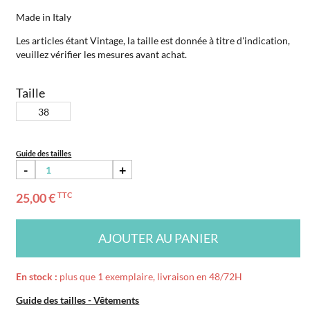
Made in Italy
Les articles étant Vintage, la taille est donnée à titre d'indication,
veuillez vérifier les mesures avant achat.
Taille
38
Guide des tailles
-
+
25,00 €
TTC
AJOUTER AU PANIER
En stock :
plus que 1 exemplaire, livraison en 48/72H
Guide des tailles - Vêtements