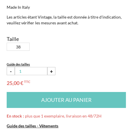
Made In Italy
Les articles étant Vintage, la taille est donnée à titre d'indication,
veuillez vérifier les mesures avant achat.
Taille
38
Guide des tailles
-
+
25,00 €
TTC
AJOUTER AU PANIER
En stock :
plus que 1 exemplaire, livraison en 48/72H
Guide des tailles - Vêtements