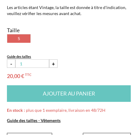
Les articles étant Vintage, la taille est donnée à titre d'indication,
veuillez vérifier les mesures avant achat.
Taille
S
Guide des tailles
-
+
20,00 €
TTC
AJOUTER AU PANIER
En stock :
plus que 1 exemplaire, livraison en 48/72H
Guide des tailles - Vêtements