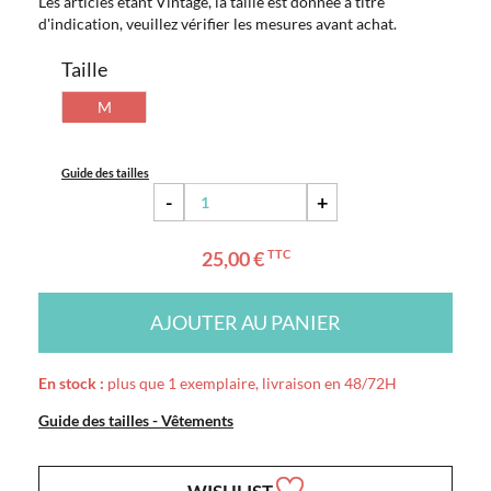
Les articles étant Vintage, la taille est donnée à titre
d'indication, veuillez vérifier les mesures avant achat.
Taille
M
Guide des tailles
-
+
25,00 €
TTC
AJOUTER AU PANIER
En stock :
plus que 1 exemplaire, livraison en 48/72H
Guide des tailles - Vêtements