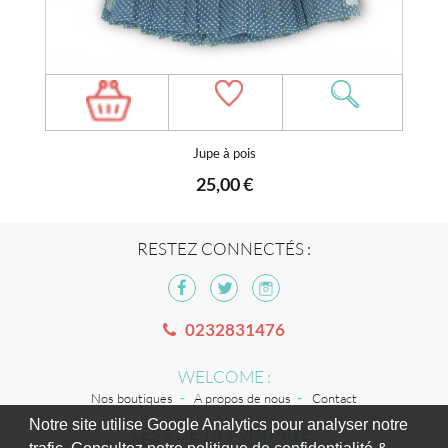
Jupe à pois
25,00 €
RESTEZ CONNECTÉS :
0232831476
WELCOME :
Nos boutiques
A propos de nous
Contact
Notre site utilise Google Analytics pour analyser notre
LES + DE TILT VINTAGE :