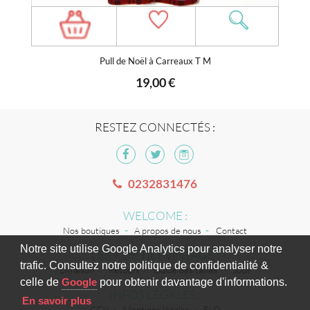
Pull de Noël à Carreaux T M
19,00 €
RESTEZ CONNECTÉS :
0232831476
WELCOME :
Nos boutiques
A propos de nous
Contact
Notre site utilise Google Analytics pour analyser notre
LES + DE TILT VINTAGE :
trafic. Consultez notre politique de confidentialité &
Livraison
Retours
Guide des tailles
Jobs
celle de
Google
pour obtenir davantage d'informations.
INFOS LÉGALES :
En savoir plus
CGV
Mentions légales
FAQ