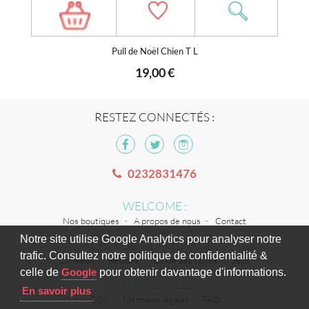
Pull de Noël Chien T L
19,00 €
RESTEZ CONNECTÉS :
0232831476
WELCOME :
Nos boutiques
A propos de nous
Contact
Notre site utilise Google Analytics pour analyser notre
LES + DE TILT VINTAGE :
trafic. Consultez notre politique de confidentialité &
Livraison
Retours
Guide des tailles
Jobs
celle de
Google
pour obtenir davantage d'informations.
INFOS LÉGALES :
En savoir plus
CGV
Mentions légales
FAQ