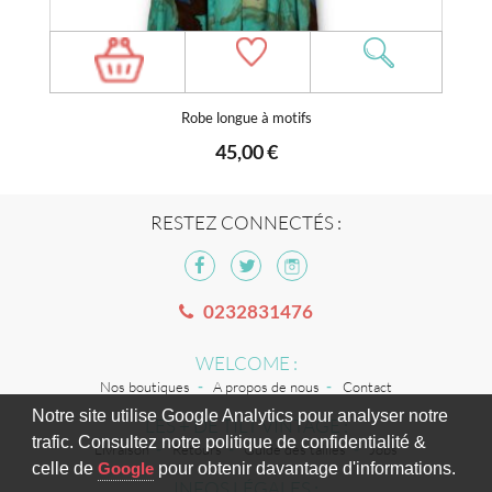
Robe longue à motifs
45,00 €
RESTEZ CONNECTÉS :
0232831476
WELCOME :
Nos boutiques
A propos de nous
Contact
Notre site utilise Google Analytics pour analyser notre
LES + DE TILT VINTAGE :
trafic. Consultez notre politique de confidentialité &
Livraison
Retours
Guide des tailles
Jobs
celle de
Google
pour obtenir davantage d'informations.
INFOS LÉGALES :