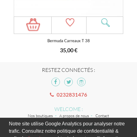
Bermuda Carreaux T 38
35,00 €
RESTEZ CONNECTÉS :
0232831476
WELCOME :
Nos boutiques
A propos de nous
Contact
Notre site utilise Google Analytics pour analyser notre
LES + DE TILT VINTAGE :
trafic. Consultez notre politique de confidentialité &
Livraison
Retours
Guide des tailles
Jobs