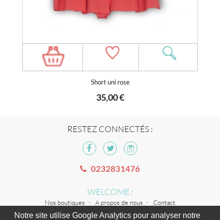
Short uni rose
35,00 €
RESTEZ CONNECTÉS :
0232831476
WELCOME :
Nos boutiques
A propos de nous
Contact
Notre site utilise Google Analytics pour analyser notre
LES + DE TILT VINTAGE :