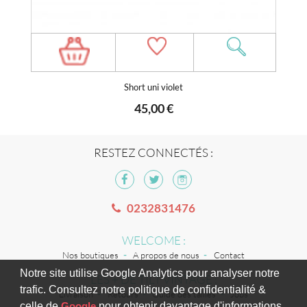
Short uni violet
45,00 €
RESTEZ CONNECTÉS :
0232831476
WELCOME :
Nos boutiques
A propos de nous
Contact
Notre site utilise Google Analytics pour analyser notre
LES + DE TILT VINTAGE :
trafic. Consultez notre politique de confidentialité &
Livraison
Retours
Guide des tailles
Jobs
celle de
Google
pour obtenir davantage d'informations.