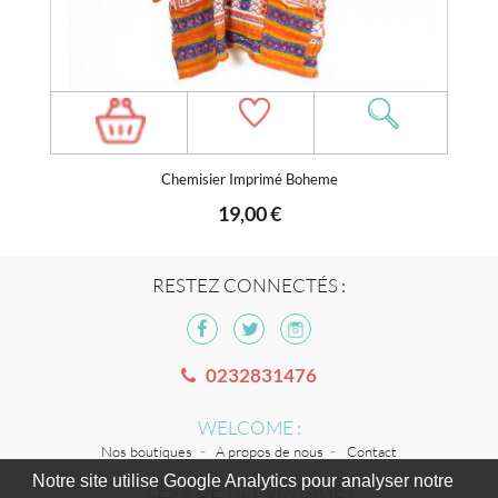
Chemisier Imprimé Boheme
19,00 €
RESTEZ CONNECTÉS :
0232831476
WELCOME :
Nos boutiques
A propos de nous
Contact
Notre site utilise Google Analytics pour analyser notre
LES + DE TILT VINTAGE :