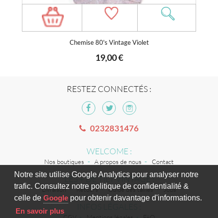
Chemise 80's Vintage Violet
19,00 €
RESTEZ CONNECTÉS :
0232831476
WELCOME :
Nos boutiques
A propos de nous
Contact
Notre site utilise Google Analytics pour analyser notre
LES + DE TILT VINTAGE :
trafic. Consultez notre politique de confidentialité &
Livraison
Retours
Guide des tailles
Jobs
celle de
Google
pour obtenir davantage d'informations.
INFOS LÉGALES :
En savoir plus
CGV
Mentions légales
FAQ