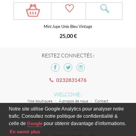
Mini Jupe Unie Bleu Vintage
25,00 €
RESTEZ CONNECTÉS :
0232831476
WELCOME :
Nos boutiques
A propos de nous
Contact
Notre site utilise Google Analytics pour analyser notre
LES + DE TILT VINTAGE :
trafic. Consultez notre politique de confidentialité &
Livraison
Retours
Guide des tailles
Jobs
celle de
Google
pour obtenir davantage d'informations.
INFOS LÉGALES :
En savoir plus
CGV
Mentions légales
FAQ