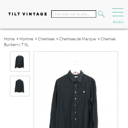
Home
>
Homme
>
Chemises
>
Chemises de Marque
>
Chemise
Burberry T XL