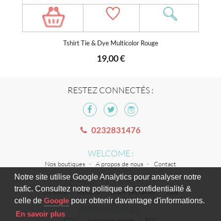
Tshirt Tie & Dye Multicolor Rouge
19,00 €
RESTEZ CONNECTÉS :
0232831476
WELCOME :
Nos boutiques
A propos de nous
Contact
Notre site utilise Google Analytics pour analyser notre
LES + DE TILT VINTAGE :
trafic. Consultez notre politique de confidentialité &
Livraison
Retours
Guide des tailles
Jobs
celle de
Google
pour obtenir davantage d'informations.
INFOS LÉGALES :
En savoir plus
CGV
Mentions légales
FAQ