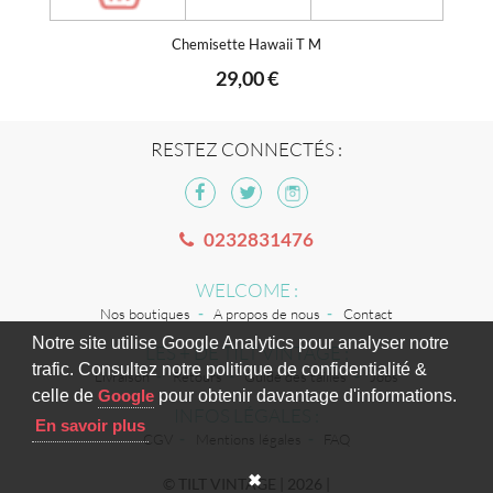
Chemisette Hawaii T M
29,00 €
RESTEZ CONNECTÉS :
0232831476
WELCOME :
Nos boutiques
A propos de nous
Contact
Notre site utilise Google Analytics pour analyser notre
LES + DE TILT VINTAGE :
trafic. Consultez notre politique de confidentialité &
Livraison
Retours
Guide des tailles
Jobs
celle de
Google
pour obtenir davantage d'informations.
INFOS LÉGALES :
En savoir plus
CGV
Mentions légales
FAQ
✖
© TILT VINTAGE | 2026 |