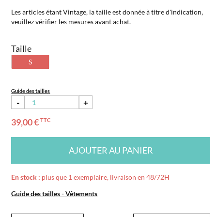
Les articles étant Vintage, la taille est donnée à titre d'indication,
veuillez vérifier les mesures avant achat.
Taille
S
Guide des tailles
-
+
39,00 €
TTC
AJOUTER AU PANIER
En stock :
plus que 1 exemplaire, livraison en 48/72H
Guide des tailles - Vêtements