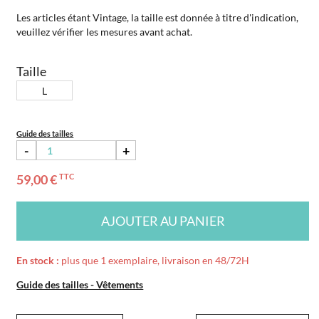
Les articles étant Vintage, la taille est donnée à titre d'indication,
veuillez vérifier les mesures avant achat.
Taille
L
Guide des tailles
-
+
59,00 €
TTC
AJOUTER AU PANIER
En stock :
plus que 1 exemplaire, livraison en 48/72H
Guide des tailles - Vêtements