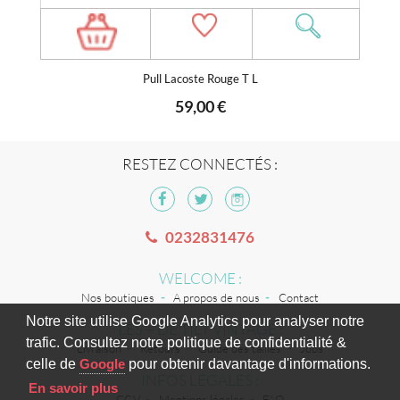
Pull Lacoste Rouge T L
59,00 €
RESTEZ CONNECTÉS :
0232831476
WELCOME :
Nos boutiques
A propos de nous
Contact
Notre site utilise Google Analytics pour analyser notre
LES + DE TILT VINTAGE :
trafic. Consultez notre politique de confidentialité &
Livraison
Retours
Guide des tailles
Jobs
celle de
Google
pour obtenir davantage d'informations.
INFOS LÉGALES :
En savoir plus
CGV
Mentions légales
FAQ