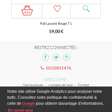
Pull Lacoste Rouge T L
59,00 €
RESTEZ CONNECTÉS :
0232831476
WELCOME :
Nos boutiques
A propos de nous
Contact
Notre site utilise Google Analytics pour analyser notre
LES + DE TILT VINTAGE :
trafic. Consultez notre politique de confidentialité &
Livraison
Retours
Guide des tailles
Jobs
celle de
Google
pour obtenir davantage d'informations.
INFOS LÉGALES :
En savoir plus