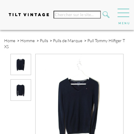
Home
>
Homme
>
Pulls
>
Pulls de Marque
>
Pull Tommy Hilfiger T
XS