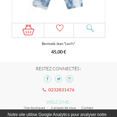
Bermuda Jean "Levi's"
45,00 €
RESTEZ CONNECTÉS :
0232831476
WELCOME :
Nos boutiques
A propos de nous
Contact
Notre site utilise Google Analytics pour analyser notre
LES + DE TILT VINTAGE :