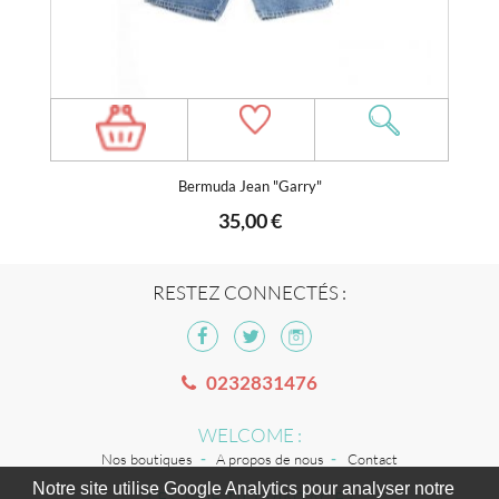
Bermuda Jean "Garry"
35,00 €
RESTEZ CONNECTÉS :
0232831476
WELCOME :
Nos boutiques
A propos de nous
Contact
Notre site utilise Google Analytics pour analyser notre
LES + DE TILT VINTAGE :