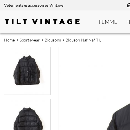
Vêtements & accessoires Vintage
FEMME
Home
>
Sportswear
>
Blousons
>
Blouson Naf Naf T L