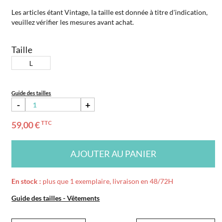
Les articles étant Vintage, la taille est donnée à titre d'indication,
veuillez vérifier les mesures avant achat.
Taille
L
Guide des tailles
-
+
59,00 €
TTC
AJOUTER AU PANIER
En stock :
plus que 1 exemplaire, livraison en 48/72H
Guide des tailles - Vêtements