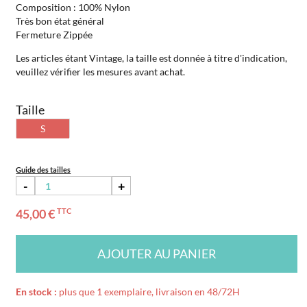
Composition : 100% Nylon
Très bon état général
Fermeture Zippée
Les articles étant Vintage, la taille est donnée à titre d'indication,
veuillez vérifier les mesures avant achat.
Taille
S
Guide des tailles
-
+
45,00 €
TTC
AJOUTER AU PANIER
En stock :
plus que 1 exemplaire, livraison en 48/72H