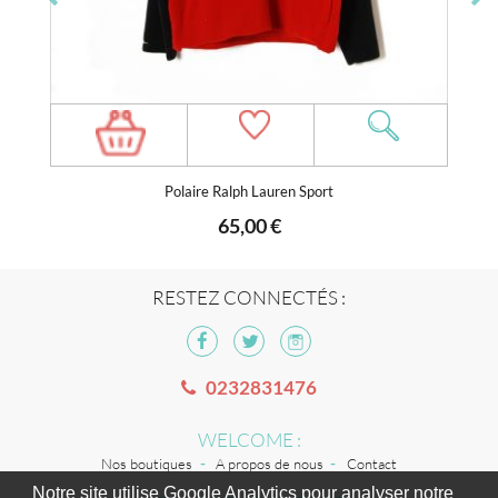
Polaire Ralph Lauren Sport
65,00 €
RESTEZ CONNECTÉS :
0232831476
WELCOME :
Nos boutiques
A propos de nous
Contact
Notre site utilise Google Analytics pour analyser notre