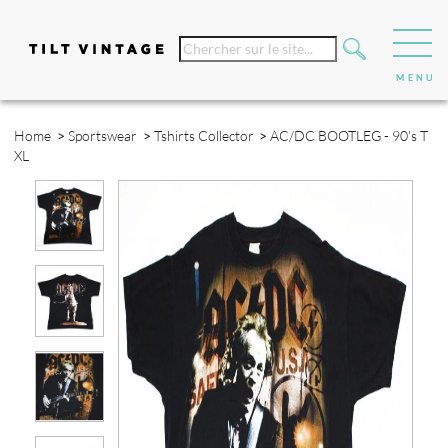
Home
>
Sportswear
>
Tshirts Collector
>
AC/DC BOOTLEG - 90's T
XL